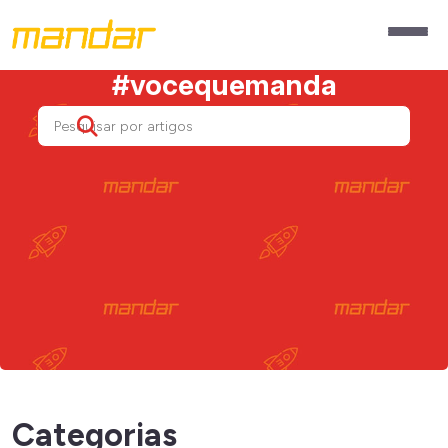
#vocequemanda
Categorias