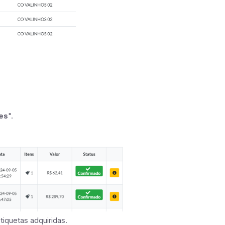
es
".
tiquetas adquiridas.