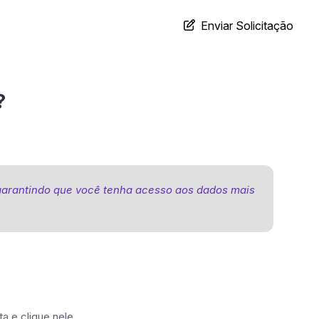
Enviar Solicitação
?
 garantindo que você tenha acesso aos dados mais
ta e clique nele.