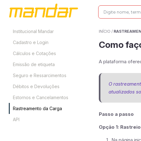
Institucional Mandar
INÍCIO
/
RASTREAMEN
Como faço
Cadastro e Login
Cálculos e Cotações
A plataforma ofere
Emissão de etiqueta
Seguro e Ressarcimentos
O rastreament
Débitos e Devoluções
atualizados s
Estornos e Cancelamentos
Rastreamento da Carga
Passo a passo
API
Opção 1: Rastrei
Na página inic